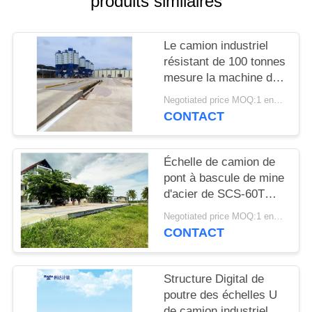
produits similaires
PLAN
DU
Le camion industriel
SITE
résistant de 100 tonnes
mesure la machine de
PRIVACY
poids de véhicule
Negotiated price MOQ:1 ensemble
220V/50HZ
POLICY
CONTACT
Échelle de camion de
pont à bascule de mine
d'acier de SCS-60T
3*14m, écurie d'échelle
Negotiated price MOQ:1 ensemble
de poids de camion
CONTACT
Structure Digital de
poutre des échelles U
de camion industriel