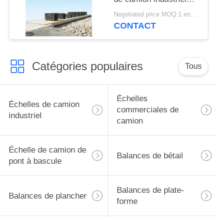
d'alimentation d'énergie
Negotiated price MOQ:1 ensemble
d'AC/DC pont à
CONTACT
bascule de 100 tonnes
Catégories populaires
Tous
Échelles
Échelles de camion
commerciales de
industriel
camion
Échelle de camion de
Balances de bétail
pont à bascule
Balances de plate-
Balances de plancher
forme