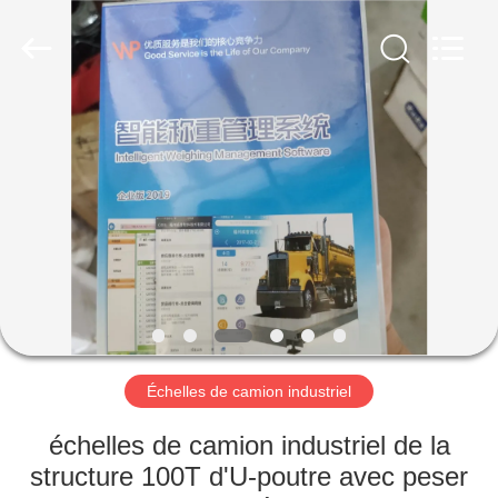
Purple
Horn
E-
Commerce
Co.,
Ltd..
All
Rights
MAISON
Reserved.
PRODUITS
AU
SUJET
DE
NOUS
Échelles de camion industriel
VISITE
échelles de camion industriel de la
D'USINE
structure 100T d'U-poutre avec peser