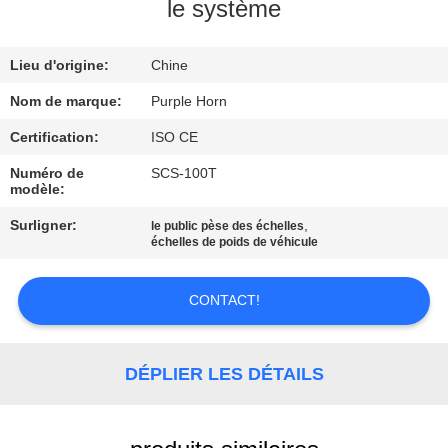
le système
CONTRÔLE
Lieu d'origine:
Chine
DE
QUALITÉ
Nom de marque:
Purple Horn
Certification:
ISO CE
CONTACTEZ-
Numéro de
SCS-100T
modèle:
NOUS
Surligner:
,
le public pèse des échelles
échelles de poids de véhicule
BLOG
CONTACT!
DEMANDEZ
UNE
DÉPLIER LES DÉTAILS
CITATION