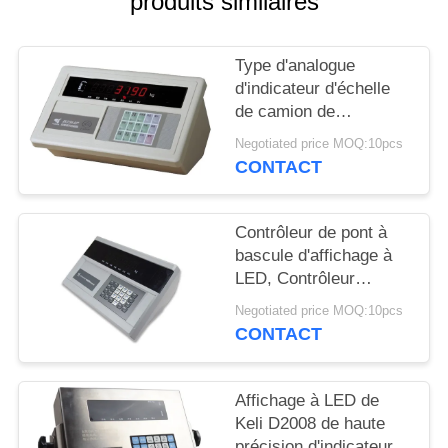
produits similaires
PLAN
DU
Type d'analogue
SITE
d'indicateur d'échelle
de camion de
PRIVACY
l'indicateur XK3190 A9
Negotiated price MOQ:10pcs
de balance d'OIML C3
POLICY
CONTACT
Contrôleur de pont à
bascule d'affichage à
LED, Contrôleur
YAOHUA DS10 de
Negotiated price MOQ:10pcs
poids de Digital
CONTACT
Affichage à LED de
Keli D2008 de haute
précision d'indicateur