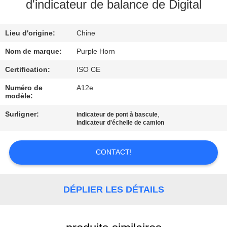
d'indicateur de balance de Digital
CONTRÔLE
Lieu d'origine:
Chine
DE
QUALITÉ
Nom de marque:
Purple Horn
Certification:
ISO CE
CONTACTEZ-
Numéro de
A12e
modèle:
NOUS
Surligner:
,
indicateur de pont à bascule
indicateur d'échelle de camion
BLOG
CONTACT!
DEMANDEZ
UNE
DÉPLIER LES DÉTAILS
CITATION