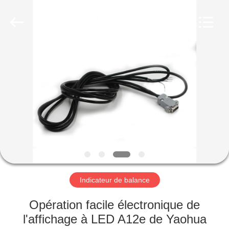
Purple
Horn
E-
Commerce
Co.,
Ltd..
All
Rights
MAISON
Reserved.
PRODUITS
AU
SUJET
DE
NOUS
Indicateur de balance
VISITE
Opération facile électronique de
D'USINE
l'affichage à LED A12e de Yaohua