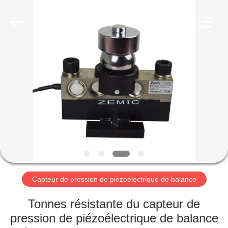
Purple
Horn
E-
Commerce
Co.,
Ltd..
All
Rights
MAISON
Reserved.
PRODUITS
AU
SUJET
DE
NOUS
Capteur de pression de piézoélectrique de balance
VISITE
Tonnes résistante du capteur de
D'USINE
pression de piézoélectrique de balance