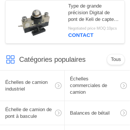
Type de grande
précision Digital de
pont de Keli de capteur
de pression de
Negotiated price MOQ:10pcs
piézoélectrique de
CONTACT
balance cellule de
crapaud de 30 tonnes
Catégories populaires
Tous
Échelles
Échelles de camion
commerciales de
industriel
camion
Échelle de camion de
Balances de bétail
pont à bascule