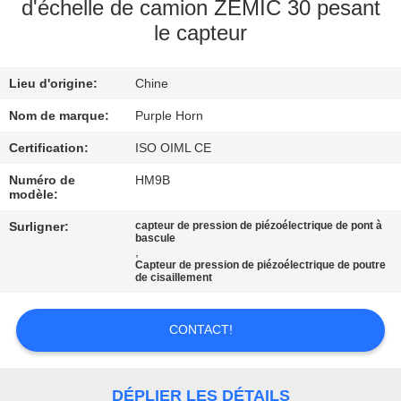
d'échelle de camion ZEMIC 30 pesant
le capteur
CONTRÔLE
DE
Lieu d'origine:
Chine
QUALITÉ
Nom de marque:
Purple Horn
CONTACTEZ-
Certification:
ISO OIML CE
NOUS
Numéro de
HM9B
modèle:
Surligner:
capteur de pression de piézoélectrique de pont à
BLOG
bascule
,
Capteur de pression de piézoélectrique de poutre
de cisaillement
DEMANDEZ
UNE
CONTACT!
CITATION
DÉPLIER LES DÉTAILS