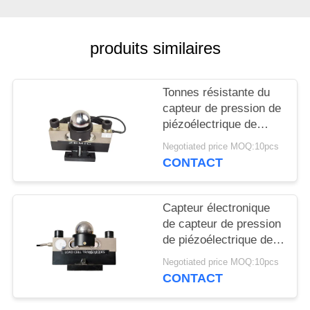
PLAN
DU
produits similaires
SITE
PRIVACY
Tonnes résistante du
capteur de pression de
POLICY
piézoélectrique de
balance d'échelle de
Negotiated price MOQ:10pcs
camion ZEMIC 30
CONTACT
pesant le capteur
Capteur électronique
de capteur de pression
de piézoélectrique de
Keli/poids de Digital
Negotiated price MOQ:10pcs
pour la reconstitution
CONTACT
auto- d'échelle de
camion